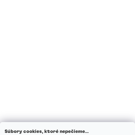
Som alergický/á na lepok, môžem užívať
vaše produkty?
Sú proteíny vhodné pre diabetikov?
Som tehotná, prípadne teraz kojím,
môžem piť proteínové nápoje?
Môžu deti piť proteínové nápoje?
Ako funguje náš zákaznícky servis a kam
sa môžeš obrátiť s otázkami?
Prezrieť všetky otázky
Súbory cookies, ktoré nepečieme...