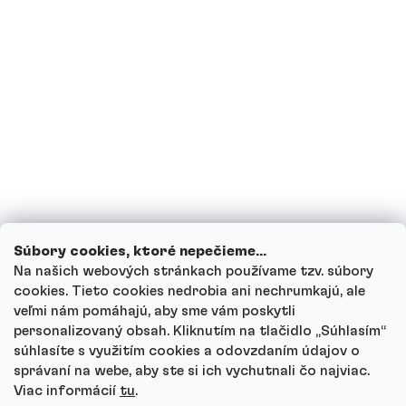
Som tehotná, prípadne teraz kojím,
môžem piť proteínové nápoje?
Môžu deti piť proteínové nápoje?
Ako funguje náš zákaznícky servis a kam
sa môžeš obrátiť s otázkami?
Prezrieť všetky otázky
Súbory cookies, ktoré nepečieme...
Na našich webových stránkach používame tzv. súbory
cookies. Tieto cookies nedrobia ani nechrumkajú, ale
veľmi nám pomáhajú, aby sme vám poskytli
personalizovaný obsah. Kliknutím na tlačidlo „Súhlasím“
Autor
súhlasíte s využitím cookies a odovzdaním údajov o
Andrea Tesařová
správaní na webe, aby ste si ich vychutnali čo najviac.
PR
Viac informácií
tu
.