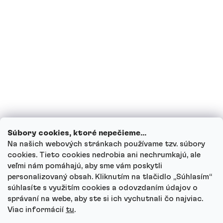
môžem piť proteínové nápoje?
Môžu deti piť proteínové nápoje?
Ako funguje náš zákaznícky servis a kam
sa môžeš obrátiť s otázkami?
Prezrieť všetky otázky
Súbory cookies, ktoré nepečieme...
Na našich webových stránkach používame tzv. súbory
cookies. Tieto cookies nedrobia ani nechrumkajú, ale
veľmi nám pomáhajú, aby sme vám poskytli
personalizovaný obsah. Kliknutím na tlačidlo „Súhlasím“
Autor
súhlasíte s využitím cookies a odovzdaním údajov o
Andrea Tesařová
správaní na webe, aby ste si ich vychutnali čo najviac.
PR
Viac informácií
tu
.