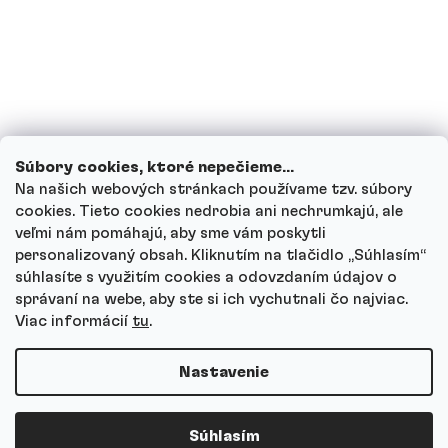
Ako funguje náš zákaznícky servis a kam
sa môžeš obrátiť s otázkami?
Prezrieť všetky otázky
Súbory cookies, ktoré nepečieme...
Na našich webových stránkach používame tzv. súbory
cookies. Tieto cookies nedrobia ani nechrumkajú, ale
veľmi nám pomáhajú, aby sme vám poskytli
personalizovaný obsah. Kliknutím na tlačidlo „Súhlasím“
Autor
súhlasíte s využitím cookies a odovzdaním údajov o
Andrea Tesařová
správaní na webe, aby ste si ich vychutnali čo najviac.
PR
Viac informácií
tu
.
Nastavenie
Copyright 2026
Protein a Co
. Všetky práva vyhradené.
Súhlasím
Vytvoril Shoptet Premium