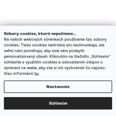
Najčastejšie otázky
Súbory cookies, ktoré nepečieme...
Na našich webových stránkach používame tzv. súbory
Ako si vybrať správny druh proteínu?
cookies. Tieto cookies nedrobia ani nechrumkajú, ale
veľmi nám pomáhajú, aby sme vám poskytli
personalizovaný obsah. Kliknutím na tlačidlo „Súhlasím“
Kedy je najlepší čas na užitie
súhlasíte s využitím cookies a odovzdaním údajov o
proteínového nápoja?
správaní na webe, aby ste si ich vychutnali čo najviac.
Viac informácií
tu
.
Aké je odporúčané denné množstvo
Nastavenie
bielkovín?
Súhlasím
Pomôže mi proteín schudnúť?