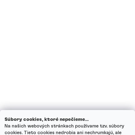
Sú proteíny vhodné pre diabetikov?
Som tehotná, prípadne teraz kojím,
môžem piť proteínové nápoje?
Môžu deti piť proteínové nápoje?
Ako funguje náš zákaznícky servis a kam
sa môžeš obrátiť s otázkami?
Prezrieť všetky otázky
Súbory cookies, ktoré nepečieme...
Na našich webových stránkach používame tzv. súbory
cookies. Tieto cookies nedrobia ani nechrumkajú, ale