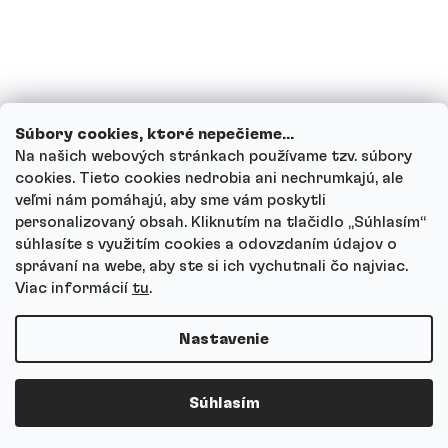
Ako funguje náš zákaznícky servis a kam
sa môžeš obrátiť s otázkami?
Prezrieť všetky otázky
Súbory cookies, ktoré nepečieme...
Na našich webových stránkach používame tzv. súbory
cookies. Tieto cookies nedrobia ani nechrumkajú, ale
veľmi nám pomáhajú, aby sme vám poskytli
personalizovaný obsah. Kliknutím na tlačidlo „Súhlasím“
Autor
súhlasíte s využitím cookies a odovzdaním údajov o
Andrea Tesařová
správaní na webe, aby ste si ich vychutnali čo najviac.
PR
Viac informácií
tu
.
Nastavenie
Copyright 2026
Protein a Co
. Všetky práva vyhradené.
Súhlasím
Vytvoril Shoptet Premium