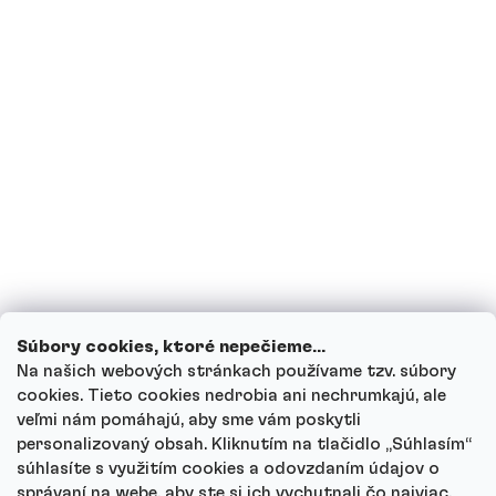
Som tehotná, prípadne teraz kojím,
môžem piť proteínové nápoje?
Môžu deti piť proteínové nápoje?
Ako funguje náš zákaznícky servis a kam
sa môžeš obrátiť s otázkami?
Prezrieť všetky otázky
Súbory cookies, ktoré nepečieme...
Na našich webových stránkach používame tzv. súbory
cookies. Tieto cookies nedrobia ani nechrumkajú, ale
veľmi nám pomáhajú, aby sme vám poskytli
personalizovaný obsah. Kliknutím na tlačidlo „Súhlasím“
Autor
súhlasíte s využitím cookies a odovzdaním údajov o
Andrea Tesařová
správaní na webe, aby ste si ich vychutnali čo najviac.