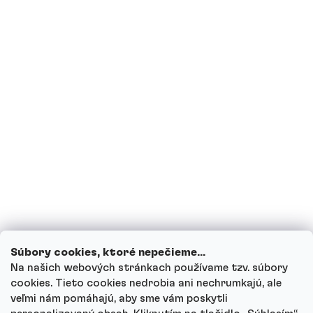
Sú proteíny vhodné pre diabetikov?
Som tehotná, prípadne teraz kojím,
môžem piť proteínové nápoje?
Môžu deti piť proteínové nápoje?
Ako funguje náš zákaznícky servis a kam
sa môžeš obrátiť s otázkami?
Prezrieť všetky otázky
Súbory cookies, ktoré nepečieme...
Na našich webových stránkach používame tzv. súbory
cookies. Tieto cookies nedrobia ani nechrumkajú, ale
veľmi nám pomáhajú, aby sme vám poskytli