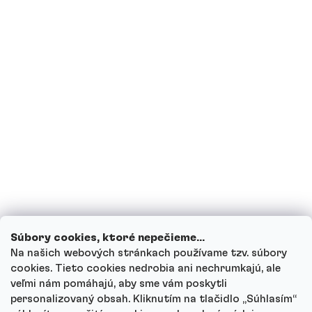
Sú proteíny vhodné pre diabetikov?
Som tehotná, prípadne teraz kojím,
môžem piť proteínové nápoje?
Môžu deti piť proteínové nápoje?
Ako funguje náš zákaznícky servis a kam
sa môžeš obrátiť s otázkami?
Prezrieť všetky otázky
Súbory cookies, ktoré nepečieme...
Na našich webových stránkach používame tzv. súbory
cookies. Tieto cookies nedrobia ani nechrumkajú, ale
veľmi nám pomáhajú, aby sme vám poskytli
personalizovaný obsah. Kliknutím na tlačidlo „Súhlasím“
Autor