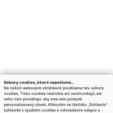
Som tehotná, prípadne teraz kojím,
môžem piť proteínové nápoje?
Môžu deti piť proteínové nápoje?
Ako funguje náš zákaznícky servis a kam
sa môžeš obrátiť s otázkami?
Prezrieť všetky otázky
Súbory cookies, ktoré nepečieme...
Na našich webových stránkach používame tzv. súbory
cookies. Tieto cookies nedrobia ani nechrumkajú, ale
veľmi nám pomáhajú, aby sme vám poskytli
personalizovaný obsah. Kliknutím na tlačidlo „Súhlasím“
Autor
súhlasíte s využitím cookies a odovzdaním údajov o