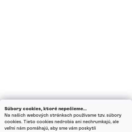
Sú proteíny vhodné pre diabetikov?
Som tehotná, prípadne teraz kojím,
môžem piť proteínové nápoje?
Môžu deti piť proteínové nápoje?
Ako funguje náš zákaznícky servis a kam
sa môžeš obrátiť s otázkami?
Prezrieť všetky otázky
Súbory cookies, ktoré nepečieme...
Na našich webových stránkach používame tzv. súbory
cookies. Tieto cookies nedrobia ani nechrumkajú, ale
veľmi nám pomáhajú, aby sme vám poskytli