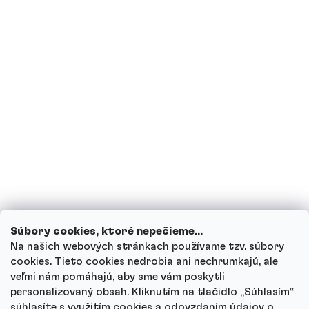
Sú proteíny vhodné pre diabetikov?
Som tehotná, prípadne teraz kojím,
môžem piť proteínové nápoje?
Môžu deti piť proteínové nápoje?
Ako funguje náš zákaznícky servis a kam
sa môžeš obrátiť s otázkami?
Prezrieť všetky otázky
Súbory cookies, ktoré nepečieme...
Na našich webových stránkach používame tzv. súbory
cookies. Tieto cookies nedrobia ani nechrumkajú, ale
veľmi nám pomáhajú, aby sme vám poskytli
personalizovaný obsah. Kliknutím na tlačidlo „Súhlasím“
Autor
súhlasíte s využitím cookies a odovzdaním údajov o