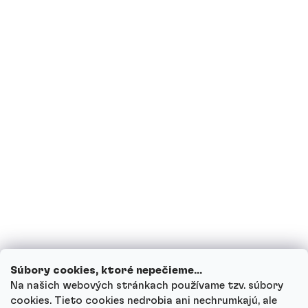
Sú proteíny vhodné pre diabetikov?
Som tehotná, prípadne teraz kojím,
môžem piť proteínové nápoje?
Môžu deti piť proteínové nápoje?
Ako funguje náš zákaznícky servis a kam
sa môžeš obrátiť s otázkami?
Prezrieť všetky otázky
Súbory cookies, ktoré nepečieme...
Na našich webových stránkach používame tzv. súbory
cookies. Tieto cookies nedrobia ani nechrumkajú, ale