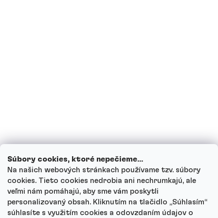
Som tehotná, prípadne teraz kojím,
môžem piť proteínové nápoje?
Môžu deti piť proteínové nápoje?
Ako funguje náš zákaznícky servis a kam
sa môžeš obrátiť s otázkami?
Prezrieť všetky otázky
Súbory cookies, ktoré nepečieme...
Na našich webových stránkach používame tzv. súbory
cookies. Tieto cookies nedrobia ani nechrumkajú, ale
veľmi nám pomáhajú, aby sme vám poskytli
personalizovaný obsah. Kliknutím na tlačidlo „Súhlasím“
Autor
súhlasíte s využitím cookies a odovzdaním údajov o