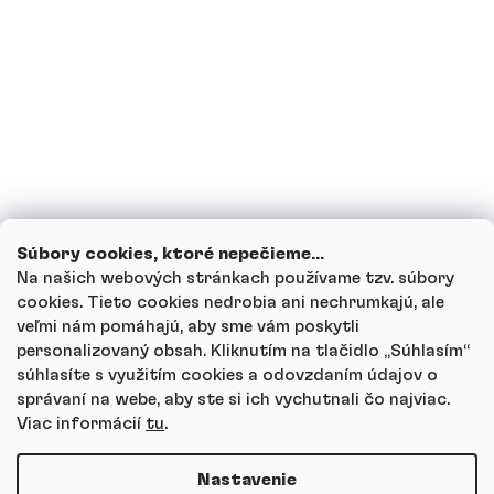
Môžu deti piť proteínové nápoje?
Ako funguje náš zákaznícky servis a kam
sa môžeš obrátiť s otázkami?
Prezrieť všetky otázky
Súbory cookies, ktoré nepečieme...
Na našich webových stránkach používame tzv. súbory
cookies. Tieto cookies nedrobia ani nechrumkajú, ale
veľmi nám pomáhajú, aby sme vám poskytli
personalizovaný obsah. Kliknutím na tlačidlo „Súhlasím“
Autor
súhlasíte s využitím cookies a odovzdaním údajov o
Andrea Tesařová
správaní na webe, aby ste si ich vychutnali čo najviac.
PR
Viac informácií
tu
.
Nastavenie